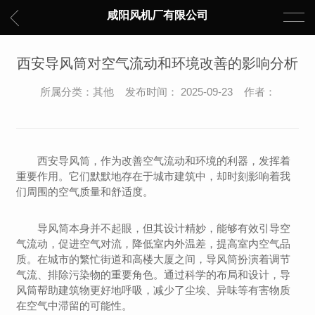
咸阳风机厂有限公司
西安导风筒对空气流动和环境改善的影响分析
所属分类：其他 发布时间： 2025-09-23 作者：
西安导风筒，作为改善空气流动和环境的利器，发挥着
重要作用。它们默默地存在于城市建筑中，却时刻影响着我
们周围的空气质量和舒适度。
导风筒本身并不起眼，但其设计精妙，能够有效引导空
气流动，促进空气对流，降低室内外温差，提高室内空气品
质。在城市的繁忙街道和高楼大厦之间，导风筒扮演着调节
气流、排除污染物的重要角色。通过科学的布局和设计，导
风筒帮助建筑物更好地呼吸，减少了尘埃、异味等有害物质
在空气中滞留的可能性。