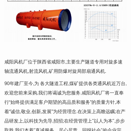
咸阳风机厂位于陕西省咸阳市,主要生产隧道专用对旋多速
轴流通风机,射流风机,矿用防爆对旋局部扇通风机.
90年建厂至今,为 各大隧道工程,煤矿提供各类通风机近万台,
欢迎您前来采购,我们将谒诚为您服务.咸阳风机厂将一直奉
行“始终提供满足客户期望的高品质和服务”的质量方针,本
着“诚信,敬业,创新,发展”为经营理念.在决策上高瞻远瞩;在产
品研发上,以科技为先导,招招;在经营管理上"以人为本",步步
取胜.我们本着"真诚服务、尽心尽责、回报社会"的企业宗